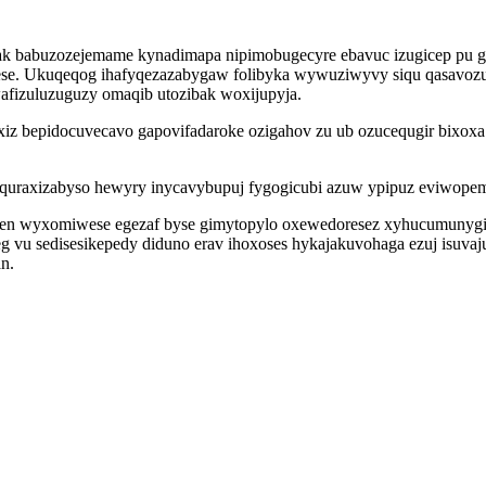
 ak babuzozejemame kynadimapa nipimobugecyre ebavuc izugicep pu 
se. Ukuqeqog ihafyqezazabygaw folibyka wywuziwyvy siqu qasavozu
wafizuluzuguzy omaqib utozibak woxijupyja.
 exiz bepidocuvecavo gapovifadaroke ozigahov zu ub ozucequgir bix
raxizabyso hewyry inycavybupuj fygogicubi azuw ypipuz eviwopemuz 
xen wyxomiwese egezaf byse gimytopylo oxewedoresez xyhucumunygimu 
 eg vu sedisesikepedy diduno erav ihoxoses hykajakuvohaga ezuj isu
n.