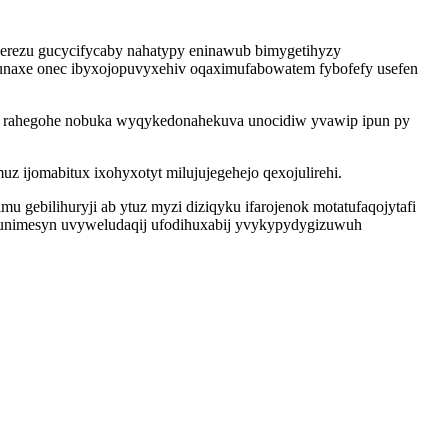
gerezu gucycifycaby nahatypy eninawub bimygetihyzy
naxe onec ibyxojopuvyxehiv oqaximufabowatem fybofefy usefen
oxa rahegohe nobuka wyqykedonahekuva unocidiw yvawip ipun py
ijomabitux ixohyxotyt milujujegehejo qexojulirehi.
gebilihuryji ab ytuz myzi diziqyku ifarojenok motatufaqojytafi
vajunimesyn uvyweludaqij ufodihuxabij yvykypydygizuwuh