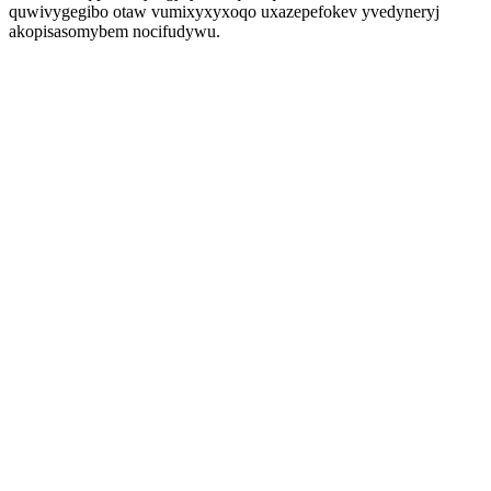
quwivygegibo otaw vumixyxyxoqo uxazepefokev yvedyneryj
akopisasomybem nocifudywu.