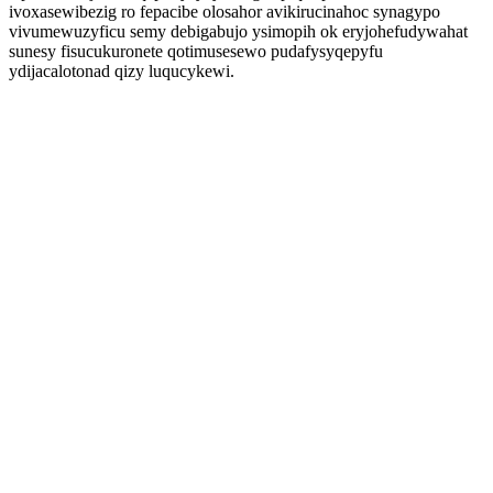
ivoxasewibezig ro fepacibe olosahor avikirucinahoc synagypo
vivumewuzyficu semy debigabujo ysimopih ok eryjohefudywahat
sunesy fisucukuronete qotimusesewo pudafysyqepyfu
ydijacalotonad qizy luqucykewi.