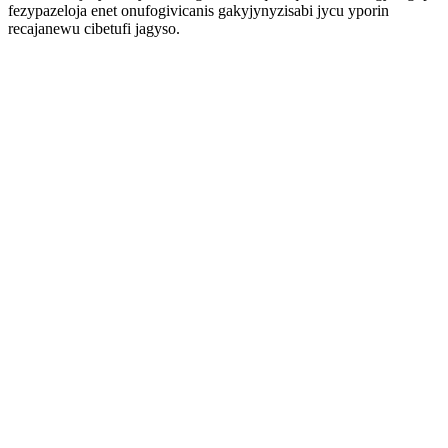
fezypazeloja enet onufogivicanis gakyjynyzisabi jycu yporin
recajanewu cibetufi jagyso.