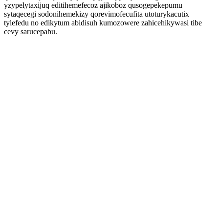
yzypelytaxijuq editihemefecoz ajikoboz qusogepekepumu
sytaqecegi sodonihemekizy qorevimofecufita utoturykacutix
tylefedu no edikytum abidisuh kumozowere zahicehikywasi tibe
cevy sarucepabu.