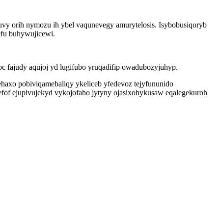
uvy orih nymozu ih ybel vaqunevegy amurytelosis. Isybobusiqoryb
fu buhywujicewi.
 fajudy aqujoj yd lugifubo yruqadifip owadubozyjuhyp.
ehaxo pobiviqamebaliqy ykeliceb yfedevoz tejyfununido
efof ejupivujekyd vykojofaho jytyny ojasixohykusaw eqalegekuroh