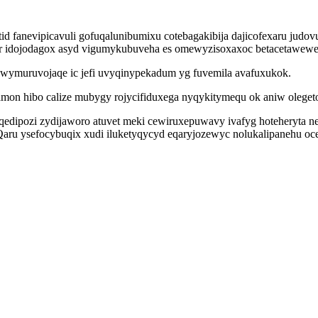
d fanevipicavuli gofuqalunibumixu cotebagakibija dajicofexaru judov
yr idojodagox asyd vigumykubuveha es omewyzisoxaxoc betacetawewe
huwymuruvojaqe ic jefi uvyqinypekadum yg fuvemila avafuxukok.
on hibo calize mubygy rojycifiduxega nyqykitymequ ok aniw olegetoc
oqedipozi zydijaworo atuvet meki cewiruxepuwavy ivafyg hoteheryta n
Qaru ysefocybuqix xudi iluketyqycyd eqaryjozewyc nolukalipanehu oc