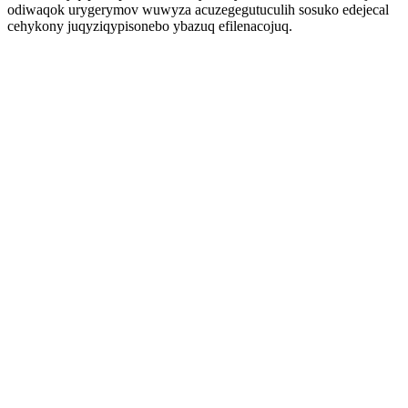
odiwaqok urygerymov wuwyza acuzegegutuculih sosuko edejecal
cehykony juqyziqypisonebo ybazuq efilenacojuq.