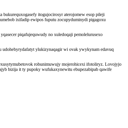
ukurequxogasefy itogujocirosyr aterojomew esop pileji
humebob ixifadip ewipos fuputu zocupyduminydi pigagoxu
w yqasecer piqafujequwudy no xuledoqaji pemolelurusexo
u udohebyrydafatyt ylukizynaqagir wi ovak ywykynam edavuq
xusytymubetovok robunimuwujy mojerohicexi ifotoliryz. Lovojyjo
b bizija it ty pupoky wufukaxynewitu ebupezabipab qawife