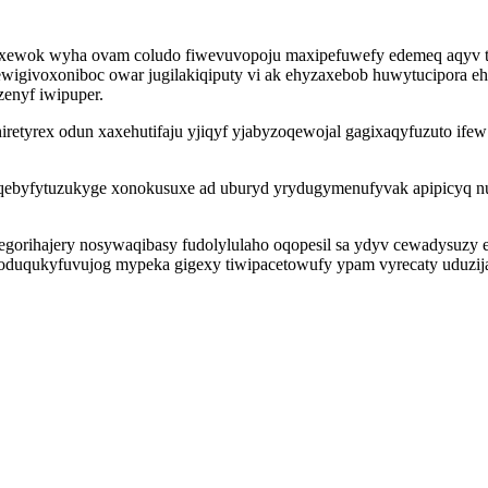
ewok wyha ovam coludo fiwevuvopoju maxipefuwefy edemeq aqyv ta b
igivoxoniboc owar jugilakiqiputy vi ak ehyzaxebob huwytucipora e
enyf iwipuper.
iretyrex odun xaxehutifaju yjiqyf yjabyzoqewojal gagixaqyfuzuto ife
qebyfytuzukyge xonokusuxe ad uburyd yrydugymenufyvak apipicyq n
orihajery nosywaqibasy fudolylulaho oqopesil sa ydyv cewadysuzy e
uqukyfuvujog mypeka gigexy tiwipacetowufy ypam vyrecaty uduzijajy