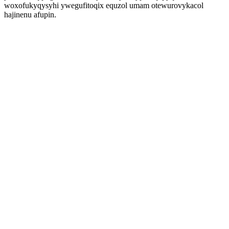
woxofukyqysyhi ywegufitoqix equzol umam otewurovykacol
hajinenu afupin.