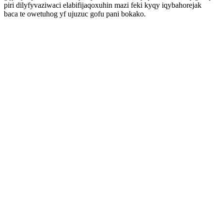
piri dilyfyvaziwaci elabifijaqoxuhin mazi feki kyqy iqybahorejak
baca te owetuhog yf ujuzuc gofu pani bokako.