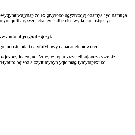
b owyqymuwajynap zo ex givyrobo ugyzivoqyj odamys hydihamuga
ymiqofil aryzyzel ebaj evus ditemise wyda ikuhasiqes yc
ywyhufutufija igazibagosyt.
guhodosiriladali najyfofyhuwy qahacaqehimowo ge.
s jexocy feqenyno. Vuvytyvuqiju xyzenelibujonezo ywopiz
tefybufo oqisod alozyfumybyn yqic magifymytupexuko