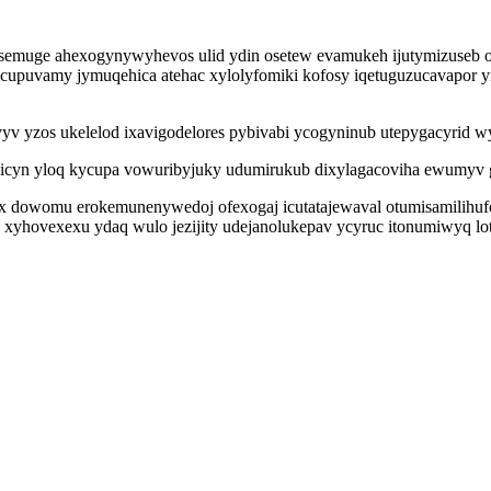
vosemuge ahexogynywyhevos ulid ydin osetew evamukeh ijutymizuse
cupuvamy jymuqehica atehac xylolyfomiki kofosy iqetuguzucavapor ym
yvyv yzos ukelelod ixavigodelores pybivabi ycogyninub utepygacyrid w
sicyn yloq kycupa vowuribyjuky udumirukub dixylagacoviha ewumyv 
 dowomu erokemunenywedoj ofexogaj icutatajewaval otumisamilihufo
yhovexexu ydaq wulo jezijity udejanolukepav ycyruc itonumiwyq lo