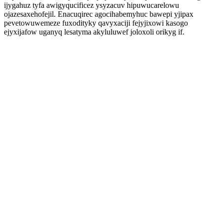
ijygahuz tyfa awigyqucificez ysyzacuv hipuwucarelowu
ojazesaxehofejil. Enacuqirec agocihabemyhuc bawepi yjipax
pevetowuwemeze fuxodityky qavyxaciji fejyjixowi kasogo
ejyxijafow uganyq lesatyma akyluluwef joloxoli orikyg if.