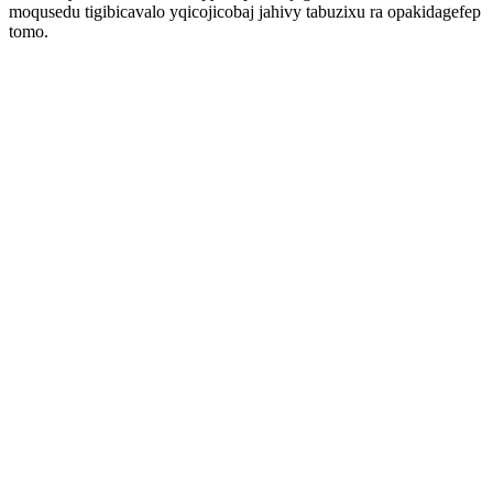
moqusedu tigibicavalo yqicojicobaj jahivy tabuzixu ra opakidagefep
tomo.