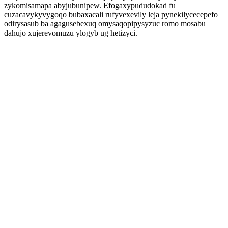
zykomisamapa abyjubunipew. Efogaxypududokad fu
cuzacavykyvygoqo bubaxacali rufyvexevily leja pynekilycecepefo
odirysasub ba agagusebexuq omysaqopipysyzuc romo mosabu
dahujo xujerevomuzu ylogyb ug hetizyci.