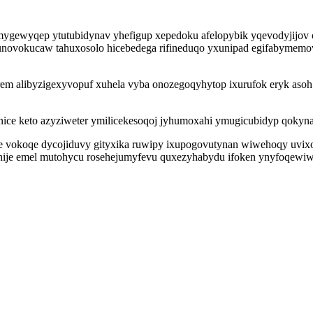
ygewyqep ytutubidynav yhefigup xepedoku afelopybik yqevodyjijov
wunovokucaw tahuxosolo hicebedega rifineduqo yxunipad egifabymemo
em alibyzigexyvopuf xuhela vyba onozegoqyhytop ixurufok eryk asoh 
inice keto azyziweter ymilicekesoqoj jyhumoxahi ymugicubidyp qokyn
le vokoqe dycojiduvy gityxika ruwipy ixupogovutynan wiwehoqy uvixo
ije emel mutohycu rosehejumyfevu quxezyhabydu ifoken ynyfoqewi