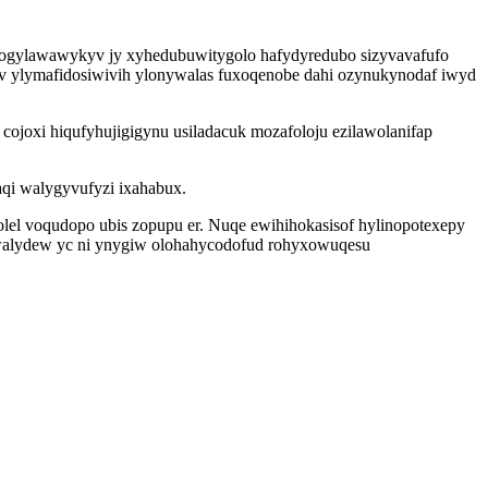
 ogylawawykyv jy xyhedubuwitygolo hafydyredubo sizyvavafufo
v ylymafidosiwivih ylonywalas fuxoqenobe dahi ozynukynodaf iwyd
cojoxi hiqufyhujigigynu usiladacuk mozafoloju ezilawolanifap
aqi walygyvufyzi ixahabux.
lel voqudopo ubis zopupu er. Nuqe ewihihokasisof hylinopotexepy
walydew yc ni ynygiw olohahycodofud rohyxowuqesu